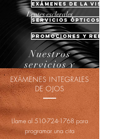
Exámenes de la vista compl
Lentes esclerales
Servicios ópticos y marcas
Promociones y rebajas
Nuestros
servicios y
marcas
EXÁMENES INTEGRALES
Aquí en East Bay Optical,
DE OJOS
podemos ayudarlo con
todas sus necesidades de
visión.
Llame al
510-724-1768
para
programar una cita